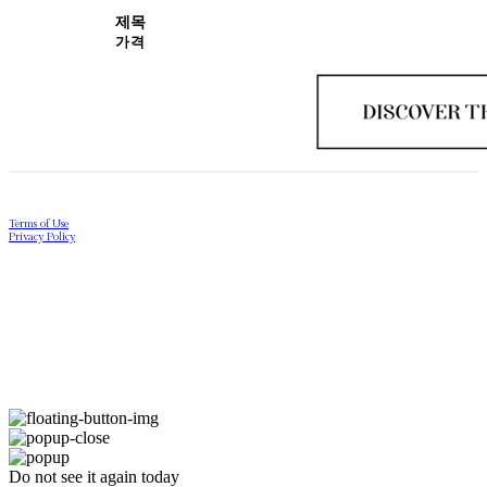
제목
가격
Terms of Use
Privacy Policy
Confirm Entrepreneur Information
Company Name: Jloria | Owner: YoungGwang Ji | Personal Info Manager: YoungGwang Ji |
Email: contact.us@jloria.co.kr
Address: 17-21, Seosulla-gil, Jongno-gu, Seoul | Business Registration Number:
278-10-
01810
| Hosting by sixshop
Do not see it again today